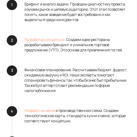
Брифинг и анализ задачи. Проводим диагностику проекта,
изучаем рынок и целевую аудиторию. Этот этап позволяет
понять, какое заведение будет востребовано и как
выделиться среди конкурентов.
Разработка концепции
. Создаем идею ресторана,
разрабатываем брендинг и уникальное торговое
предложение (УТП). Это основа для привлечения гостей.
Финансовое планирование. Рассчитываем бюджет, фудкост,
ожидаемую выручку и ROI. Наши эксперты помогают
спланировать финансы так, чтобы бизнес был прибыльным.
Также бухгалтер готовит рекомендации по форме
налогообложения.
Разработка меню
и производственная схема. Создаем
технологические карты, стандарты кухни и меню, которые
соответствуют концепции.