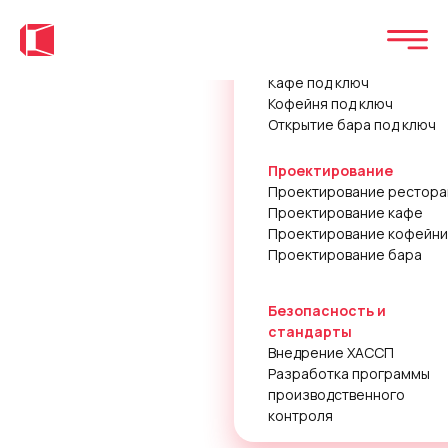
Открытие под ключ
з
Ресторан под ключ
Кафе под ключ
Кофейня под ключ
Открытие бара под ключ
Проектирование
Проектирование рестора
Проектирование кафе
Проектирование кофейни
Проектирование бара
Безопасность и
стандарты
Внедрение ХАССП
Разработка программы
производственного
контроля
Обсудить проект