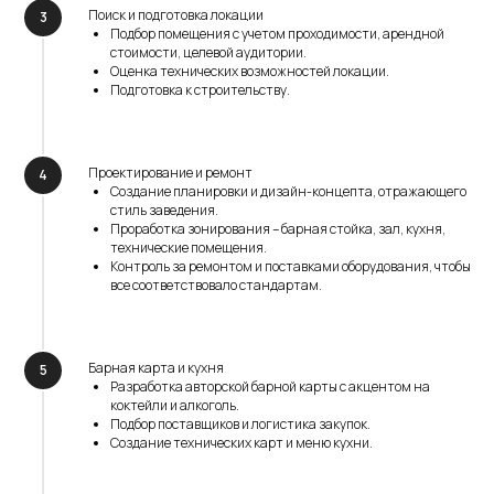
Поиск и подготовка локации
Подбор помещения с учетом проходимости, арендной
стоимости, целевой аудитории.
Оценка технических возможностей локации.
Подготовка к строительству.
Проектирование и ремонт
Создание планировки и дизайн-концепта, отражающего
стиль заведения.
Проработка зонирования – барная стойка, зал, кухня,
технические помещения.
Контроль за ремонтом и поставками оборудования, чтобы
все соответствовало стандартам.
Барная карта и кухня
Разработка авторской барной карты с акцентом на
коктейли и алкоголь.
Подбор поставщиков и логистика закупок.
Создание технических карт и меню кухни.