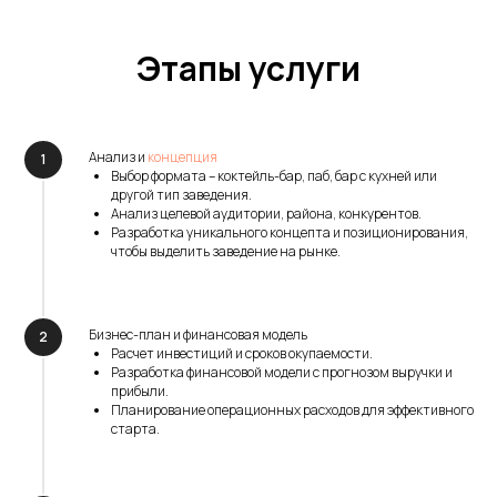
Этапы услуги
Анализ и
концепция
Выбор формата – коктейль-бар, паб, бар с кухней или
другой тип заведения.
Анализ целевой аудитории, района, конкурентов.
Разработка уникального концепта и позиционирования,
чтобы выделить заведение на рынке.
Бизнес-план и финансовая модель
Расчет инвестиций и сроков окупаемости.
Разработка финансовой модели с прогнозом выручки и
прибыли.
Планирование операционных расходов для эффективного
старта.