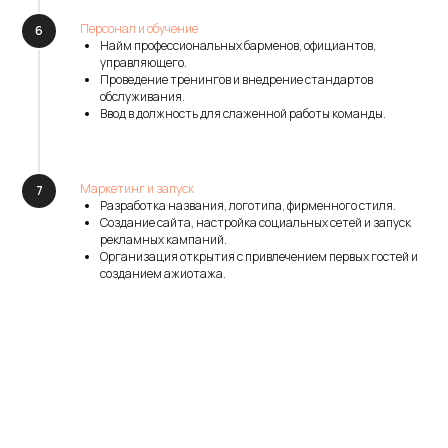
Персонал и обучение
Найм профессиональных барменов, официантов,
управляющего.
Проведение тренингов и внедрение стандартов
обслуживания.
Ввод в должность для слаженной работы команды.
Маркетинг и запуск
Разработка названия, логотипа, фирменного стиля.
Создание сайта, настройка социальных сетей и запуск
рекламных кампаний.
Организация открытия с привлечением первых гостей и
созданием ажиотажа.