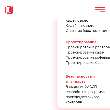
Открытие под ключ
з
Ресторан под ключ
Кафе под ключ
Кофейня под ключ
Открытие бара под ключ
Проектирование
Проектирование рестора
Проектирование кафе
Проектирование кофейни
Проектирование бара
Безопасность и
стандарты
Внедрение ХАССП
Разработка программы
производственного
контроля